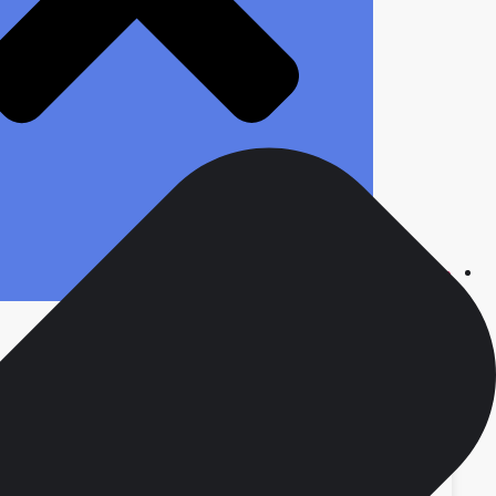
محصولات
انواع سررسید
ست مدیریتی
سررسید ارگانایزر
سررسید وزیری
سررسید رقعی
سررسید جیبی
سررسید نفیس