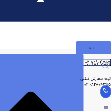
رش
ه
حتوا
02182804355
021-82804355
ثبت سفارش تلفنی
021-82804355