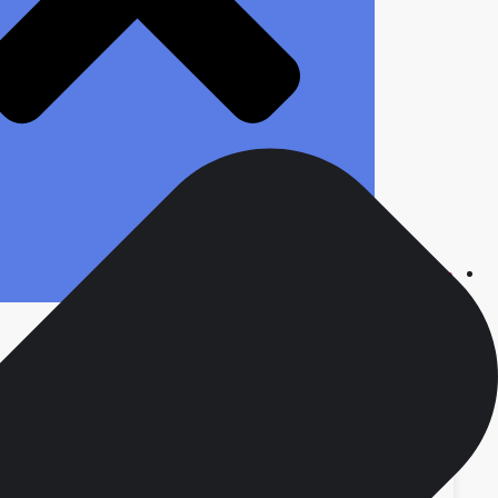
محصولات
انواع سررسید
ست مدیریتی
سررسید ارگانایزر
سررسید وزیری
سررسید رقعی
سررسید جیبی
سررسید نفیس