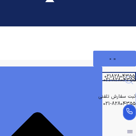
رش
ه
حتوا
02182804355
021-82804355
ثبت سفارش تلفنی
021-82804355