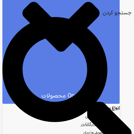
جستجو کردن
Open محصولات
انواع سررسید
ست مدیریتی
سررسید ارگانایزر
سررسید وزیری