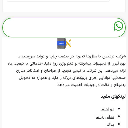
خرید سررسیدهای اقتصادی راه‌حلی مناسب برای داشتن
برنامه‌ریزی منظم با صرفه‌جویی در هزینه است. در این
دسته‌بندی، سررسیدهای اروپایی نیز با طراحی کاربردی و
قیمت مناسب در دسترس هستند.
سررسید نفیس
سررسید نفیس با جلدهای لوکس، چاپ باکیفیت و
شرکت نوتکس با سال‌ها تجربه در صنعت چاپ و تولید سررسید، با
بسته‌بندی شیک، انتخابی ایده‌آل برای هدیه‌های سازمانی
بهره‌گیری از تجهیزات پیشرفته و تکنولوژی روز دنیا، خدماتی با کیفیت بالا
و مدیران ارشد است. این سررسیدها جلوه‌ای از حرفه‌ای‌گری
ارائه می‌دهد. این شرکت با تیمی مجرب از طراحان و امکانات مدرن
و احترام به مخاطب را به‌خوبی منتقل می‌کنند.
صحافی، توانایی اجرای پروژه‌های بزرگ را دارد و همواره به تحویل
به‌موقع و دقت در جزئیات اهمیت می‌دهد.
سایر محصولات
لینکهای مفید
علاوه بر سررسید، شما می‌توانید سایر محصولات مرتبط با
درباره ما
سالنامه و تقویم 1405 را نیز از فروشگاه ما تهیه کنید:
تماس با ما
تقویم رومیزی
بلاگ