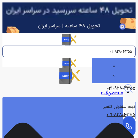
پرش
به
محتوا
02182804355
021-82804355
محصولات
ثبت سفارش تلفنی
021-82804355