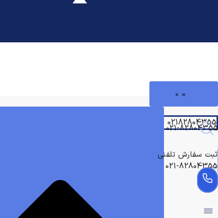
رش
ه
حتوا
02182804355
021-82804355
ثبت سفارش تلفنی
021-82804355