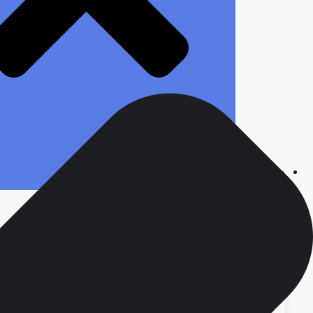
محصولات
انواع سررسید
ست مدیریتی
سررسید ارگانایزر
سررسید وزیری
سررسید رقعی
سررسید جیبی
سررسید نفیس