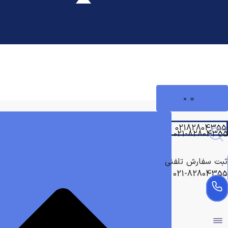
رش
ه
حتوا
02182804355
021-82804355
ثبت سفارش تلفنی
021-82804355