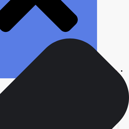
محصولات
انواع سررسید
ست مدیریتی
سررسید ارگانایزر
سررسید وزیری
سررسید رقعی
سررسید جیبی
سررسید نفیس